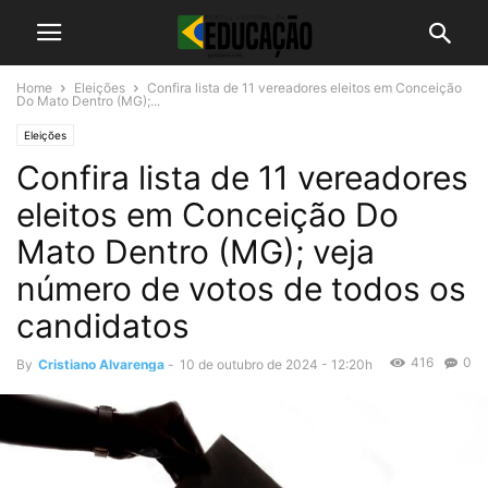
Home
Eleições
Confira lista de 11 vereadores eleitos em Conceição
Do Mato Dentro (MG);...
Eleições
Confira lista de 11 vereadores
eleitos em Conceição Do
Mato Dentro (MG); veja
número de votos de todos os
candidatos
416
0
By
Cristiano Alvarenga
-
10 de outubro de 2024 - 12:20h