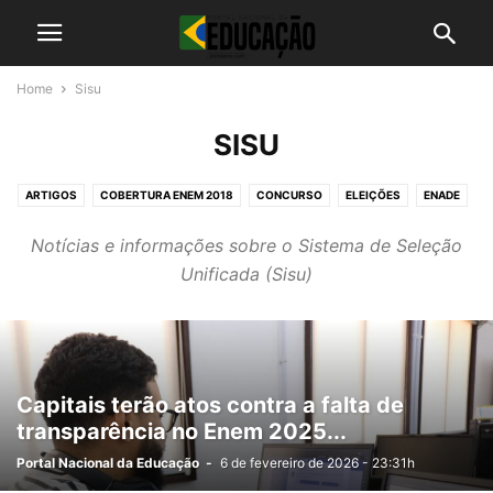
Home
Sisu
SISU
ARTIGOS
COBERTURA ENEM 2018
CONCURSO
ELEIÇÕES
ENADE
ENCCEJA
ENEM
FIES
IMPOSTO DE RENDA 2019
MERCADO
Notícias e informações sobre o Sistema de Seleção
NOTICIAS
PROUNI
SIMULADOS
SISU
TESTE
UNIVERSIDADES
Unificada (Sisu)
VESTIBULAR
VIDEO
Capitais terão atos contra a falta de
transparência no Enem 2025...
Portal Nacional da Educação
-
6 de fevereiro de 2026 - 23:31h