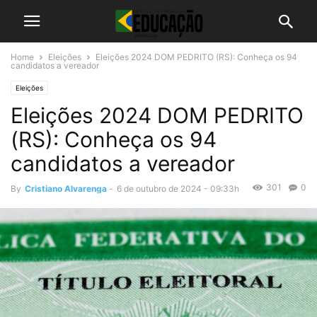
Home
Eleições
Eleições 2024 DOM PEDRITO (RS): Conheça os 94
candidatos a vereador
Eleições
Eleições 2024 DOM PEDRITO
(RS): Conheça os 94
candidatos a vereador
301
0
By
Cristiano Alvarenga
-
6 de outubro de 2024 - 09:33h