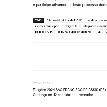
e participe ativamente deste processo demo
TAGS
Câmara Municipal de PIO IX
candidatos a ve
eleições municipais
eleições PI
infográfico dinâmi
política PIO IX
Tribunal Superior Eleitoral
TSE
Previous article
Eleições 2024 SÃO FRANCISCO DE ASSIS (RS):
Conheça os 42 candidatos a vereador