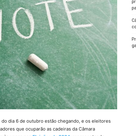
p
pa
Câ
c
Pr
ga
s do dia 6 de outubro estão chegando, e os eleitores
readores que ocuparão as cadeiras da Câmara