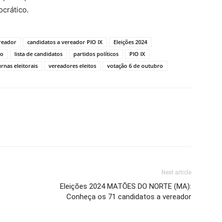
crático.
reador
candidatos a vereador PIO IX
Eleições 2024
co
lista de candidatos
partidos políticos
PIO IX
urnas eleitorais
vereadores eleitos
votação 6 de outubro
Next article
Eleições 2024 MATÕES DO NORTE (MA):
Conheça os 71 candidatos a vereador