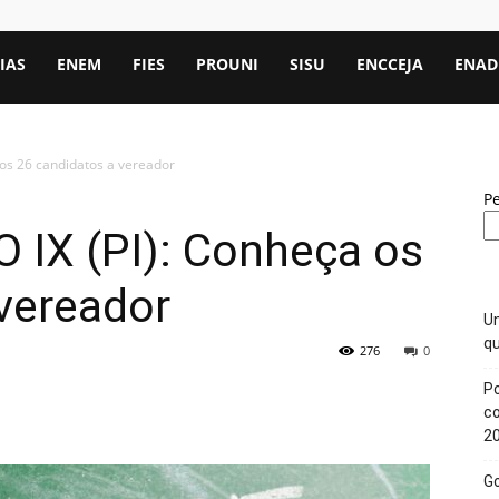
IAS
ENEM
FIES
PROUNI
SISU
ENCCEJA
ENAD
 os 26 candidatos a vereador
P
O IX (PI): Conheça os
vereador
Un
qu
276
0
Po
c
2
Go