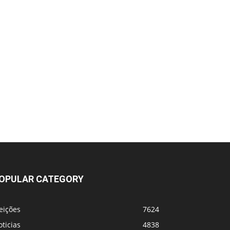
OPULAR CATEGORY
eições
7624
ticias
4838