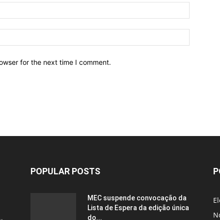
owser for the next time I comment.
POPULAR POSTS
P
MEC suspende convocação da
El
Lista de Espera da edição única
No
.
do...