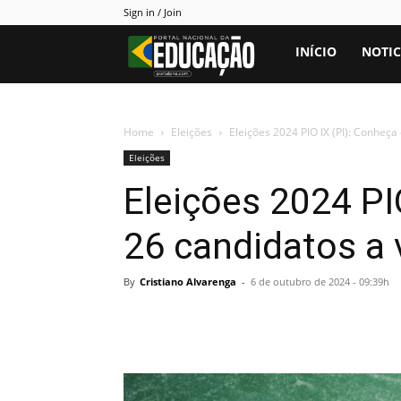
Sign in / Join
Portal
INÍCIO
NOTIC
PNE
Home
Eleições
Eleições 2024 PIO IX (PI): Conheça
Eleições
Eleições 2024 PI
26 candidatos a 
By
Cristiano Alvarenga
-
6 de outubro de 2024 - 09:39h