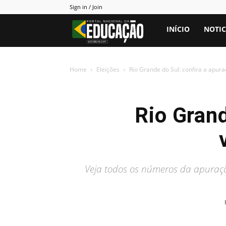
Sign in / Join
Portal
INÍCIO
NOTIC
PNE
Home
Eleições
Rio Grande do Sul: confira a apur
Rio Grand
Veja todos os números da apuraçã