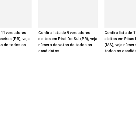
e 11 vereadores
Confira lista de 9 vereadores
Confira lista de 
neiras (PB); veja
eleitos em Piraí Do Sul (PR); veja
eleitos em Ribas
s de todos os
número de votos de todos os
(MS); veja númer
candidatos
todos os candid