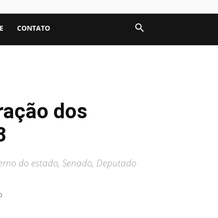
E
CONTATO
uração dos
8
verno do estado, Senado, Deputado
0