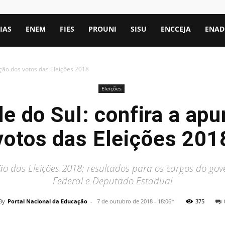
IAS
ENEM
FIES
PROUNI
SISU
ENCCEJA
ENAD
ação dos votos das Eleições 2018
Eleições
e do Sul: confira a ap
votos das Eleições 201
o das Eleições 2018; resultados para os cargos do go
Federal e Deputado Estadual
By
Portal Nacional da Educação
-
7 de outubro de 2018 - 18:06h
375