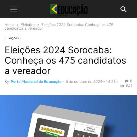
Home
Eleições
Eleições 2024 Sorocaba: Conheça os 475
candidatos a vereador
Eleições
Eleições 2024 Sorocaba:
Conheça os 475 candidatos
a vereador
0
By
Portal Nacional da Educação
-
5 de outubro de 2024 - 14:28h
641