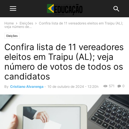
Home
Eleições
Confira lista de 11 vereadores eleitos em Traipu (AL);
veja número de...
Eleições
Confira lista de 11 vereadores
eleitos em Traipu (AL); veja
número de votos de todos os
candidatos
571
0
By
Cristiano Alvarenga
-
10 de outubro de 2024 - 12:20h