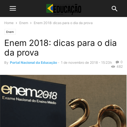
Home
Enem
Enem 2018: dicas para o dia da prova
Enem
Enem 2018: dicas para o dia
da prova
0
By
Portal Nacional da Educação
-
1 de novembro de 2018 - 15:23h
482