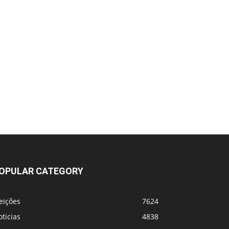
OPULAR CATEGORY
eições
7624
ticias
4838