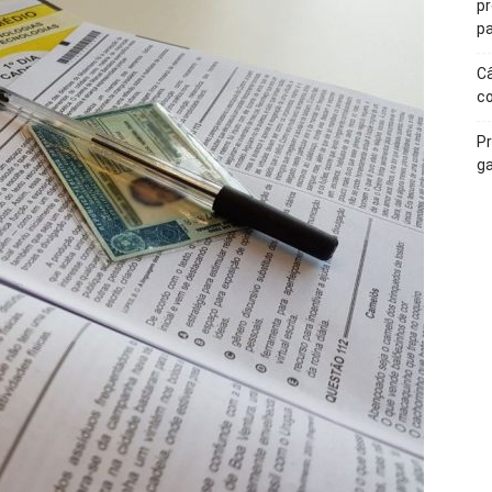
p
pa
Câ
c
Pr
ga