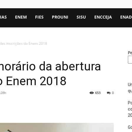
IAS
ENEM
FIES
PROUNI
SISU
ENCCEJA
ENAD
 das inscrições do Enem 2018
P
horário da abertura
do Enem 2018
Un
qu
:28h
653
0
Po
c
2
Go