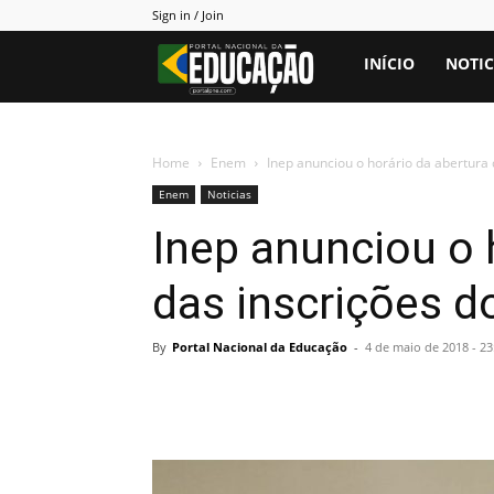
Sign in / Join
Portal
INÍCIO
NOTIC
PNE
Home
Enem
Inep anunciou o horário da abertura
Enem
Noticias
Inep anunciou o 
das inscrições 
By
Portal Nacional da Educação
-
4 de maio de 2018 - 23