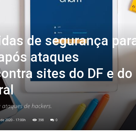
idas de segurança par
 após ataques
ontra sites do DF e do
ral
a ataques de hackers.
de 2020 - 17:00h
398
0