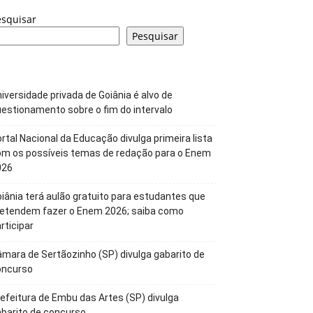
esquisar
Pesquisar
iversidade privada de Goiânia é alvo de
estionamento sobre o fim do intervalo
rtal Nacional da Educação divulga primeira lista
om os possíveis temas de redação para o Enem
026
iânia terá aulão gratuito para estudantes que
retendem fazer o Enem 2026; saiba como
rticipar
mara de Sertãozinho (SP) divulga gabarito de
oncurso
efeitura de Embu das Artes (SP) divulga
barito de concurso