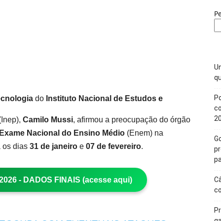
P
Un
qu
Po
ecnologia
do
Instituto Nacional de Estudos e
c
2
(Inep),
Camilo Mussi
, afirmou a preocupação do órgão
Exame Nacional do Ensino Médio
(Enem) na
Go
a os dias
31 de janeiro
e
07 de fevereiro
.
p
pa
26 - DADOS FINAIS (acesse aqui)
Câ
c
Pr
ga