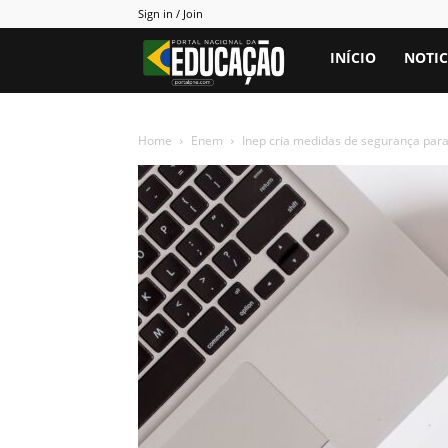
Sign in / Join
Portal
INÍCIO
NOTIC
PNE
Home
Enem
Inep cria medidas de segurança para 