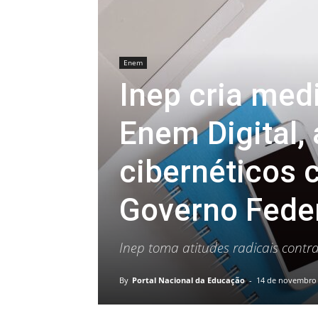
Enem
Inep cria med
Enem Digital,
cibernéticos c
Governo Fede
Inep toma atitudes radicais contr
By
Portal Nacional da Educação
-
14 de novembro 