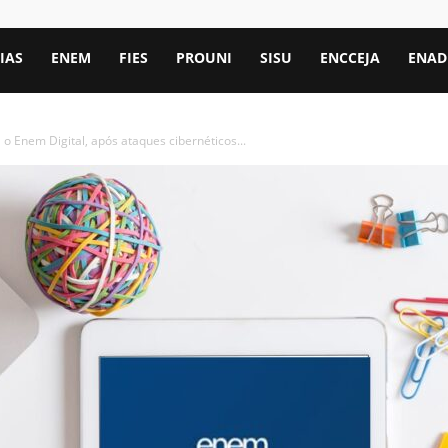
IAS
ENEM
FIES
PROUNI
SISU
ENCCEJA
ENAD
o Enem Digital, após ataques cibernéticos...