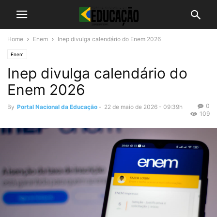
Home
Enem
Inep divulga calendário do Enem 2026
Enem
Inep divulga calendário do
Enem 2026
0
By
Portal Nacional da Educação
-
22 de maio de 2026 - 09:39h
109