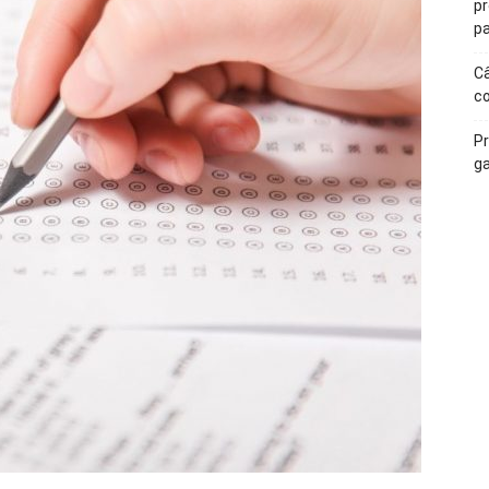
p
pa
Câ
c
Pr
ga