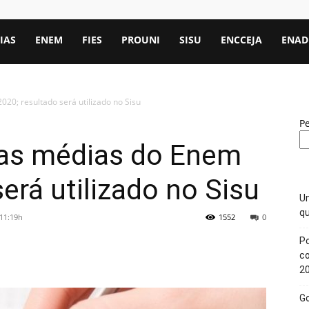
IAS
ENEM
FIES
PROUNI
SISU
ENCCEJA
ENAD
20; resultado será utilizado no Sisu
P
tas médias do Enem
erá utilizado no Sisu
Un
qu
 11:19h
1552
0
Po
c
2
Go