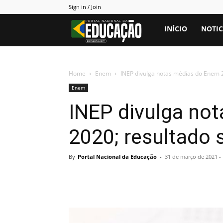
Sign in / Join
Portal
INÍCIO
NOTIC
PNE
Home
Enem
INEP divulga notas médias do Enem 20
Enem
INEP divulga no
2020; resultado s
By
Portal Nacional da Educação
-
31 de março de 2021 -