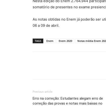
Nesta edição do Enem 2.764.944 participan
somatório de presentes no exame presienci
As notas obtidas no Enem já poderão ser ut
06 a 09 de abril.
TAGS
Enem
Enem 2020
Notas média Enem 202
Previous article
Erro na correção: Estudantes alegam erro de
correção das provas e notas mais baixas no