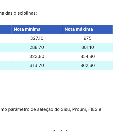
 das disciplinas:
Nota mínima
Nota máxima
327,10
975
288,70
801,10
323,80
854,80
313,70
862,60
o parâmetro de seleção do Sisu, Prouni, FIES e