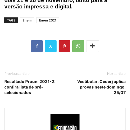
dias
21 e 28 de novembro
, tanto para a
versão impressa
e
digital
.
TAGS
Enem
Enem 2021
Previous article
Next article
Resultado Prouni 2021-2:
Vestibular: Cederj aplica
confira lista de pré-
provas neste domingo,
selecionados
25/07