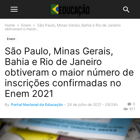
Home
Enem
São Paulo, Minas Gerais, Bahia e Rio de Janeiro
obtiveram o maior...
Enem
São Paulo, Minas Gerais,
Bahia e Rio de Janeiro
obtiveram o maior número de
inscrições confirmadas no
Enem 2021
0
By
Portal Nacional da Educação
-
24 de julho de 2021 - 09:24h
611