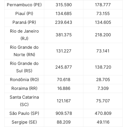
Pernambuco (PE)
315.590
178.777
Piauí (PI)
134.685
73.155
Paraná (PR)
239.643
134.605
Rio de Janeiro
381.375
218.200
(RJ)
Rio Grande do
131.227
73.141
Norte (RN)
Rio Grande do
245.877
138.720
Sul (RS)
Rondônia (RO)
70.618
28.705
Roraima (RR)
16.886
7.309
Santa Catarina
121.167
75.707
(SC)
São Paulo (SP)
909.578
470.809
Sergipe (SE)
88.209
49.116