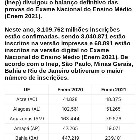
(Inep) divulgou o
balanço definitivo
das
provas do
Exame Nacional do Ensino Médio
(Enem 2021).
Neste ano, 3.109.762 milhões inscrições
estão confirmadas, sendo 3.040.871 estão
inscritos na versão impressa e 68.891 estão
inscritos na versão digital no Exame
Nacional do Ensino Médio (Enem 2021). De
acordo com o Inep, São Paulo, Minas Gerais,
Bahia e Rio de Janeiro obtiveram o maior
número de inscrições.
UF
Enem 2020
Enem 2021
Acre (AC)
41.828
18.375
Alagoas (AL)
102.561
51.265
Amazonas (AM)
163.444
79.576
Amapá (AP)
47.265
19.071
Bahia (BA)
447.219
239.101