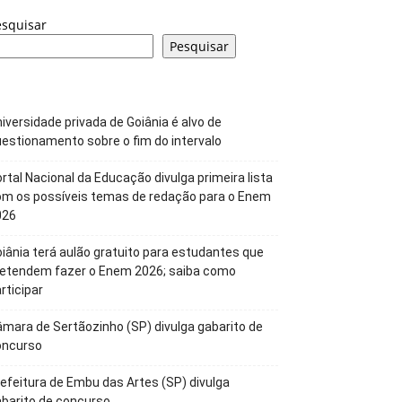
esquisar
Pesquisar
iversidade privada de Goiânia é alvo de
estionamento sobre o fim do intervalo
rtal Nacional da Educação divulga primeira lista
om os possíveis temas de redação para o Enem
026
iânia terá aulão gratuito para estudantes que
retendem fazer o Enem 2026; saiba como
rticipar
mara de Sertãozinho (SP) divulga gabarito de
oncurso
efeitura de Embu das Artes (SP) divulga
barito de concurso