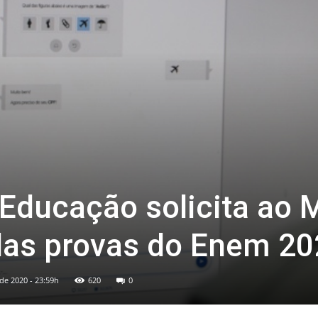
 Educação solicita ao
das provas do Enem 20
de 2020 - 23:59h
620
0