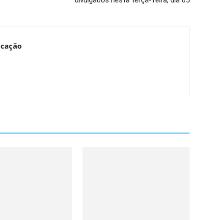
divulgados nesta terça-feira, dia 05
ucação