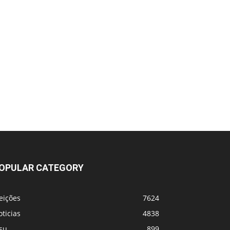
OPULAR CATEGORY
eições
7624
ticias
4838
su
899