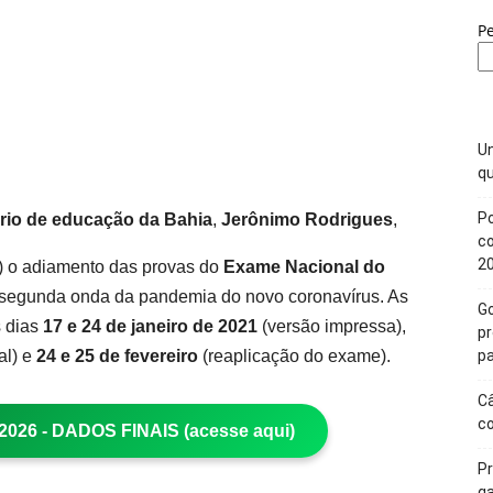
P
Un
qu
Po
ário de educação da Bahia
,
Jerônimo Rodrigues
,
c
2
 o adiamento das provas do
Exame Nacional do
 segunda onda da pandemia do novo coronavírus. As
Go
s dias
17 e 24 de janeiro de 2021
(versão impressa),
p
al) e
24 e 25 de fevereiro
(reaplicação do exame).
pa
Câ
c
26 - DADOS FINAIS (acesse aqui)
Pr
ga