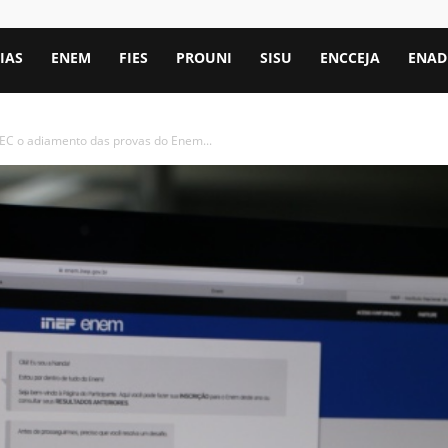
IAS
ENEM
FIES
PROUNI
SISU
ENCCEJA
ENAD
MEC o adiamento das provas do Enem...