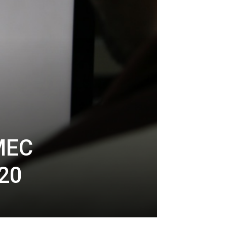
 MEC
20