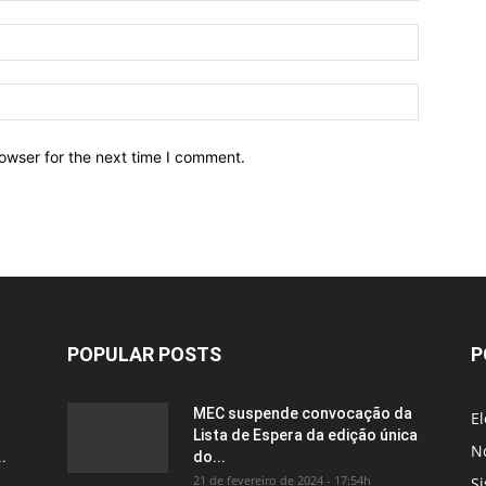
owser for the next time I comment.
POPULAR POSTS
P
MEC suspende convocação da
El
Lista de Espera da edição única
No
.
do...
21 de fevereiro de 2024 - 17:54h
Si