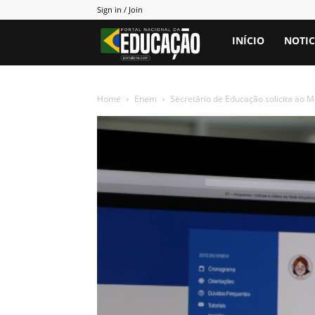
Sign in / Join
Portal
INÍCIO
NOTIC
PNE
Home
Enem
Secretário de Educação solicita ao 