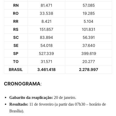
RN
81.471
57.085
RO
33.538
19.285
RR
8.421
5.104
RS
151.857
101.831
SC
83.894
56.391
SE
54.018
37.640
SP
527.339
399.619
TO
31.571
20.277
BRASIL
3.461.418
2.278.997
CRONOGRAMA
:
Gabarito da reaplicação:
20 de janeiro.
Resultado:
11 de fevereiro (a partir das 07h30 – horário de
Brasília).