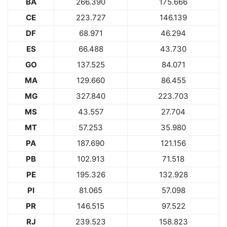
BA
266.390
175.666
CE
223.727
146.139
DF
68.971
46.294
ES
66.488
43.730
GO
137.525
84.071
MA
129.660
86.455
MG
327.840
223.703
MS
43.557
27.704
MT
57.253
35.980
PA
187.690
121.156
PB
102.913
71.518
PE
195.326
132.928
PI
81.065
57.098
PR
146.515
97.522
RJ
239.523
158.823