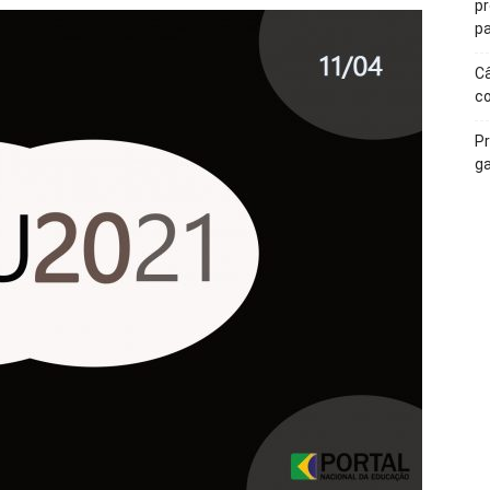
p
pa
Câ
c
Pr
ga