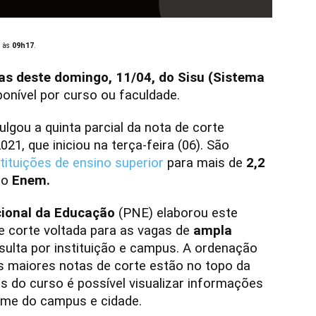
às
09h17
.
das deste domingo, 11/04, do Sisu (Sistema
ponível por curso ou faculdade.
lgou a quinta parcial da nota de corte
21, que iniciou na terça-feira (06). São
tituições de ensino superior
para mais de
2,2
do
Enem.
cional da Educação
(PNE) elaborou este
e corte voltada para as vagas de
ampla
nsulta por instituição e campus. A ordenação
as maiores notas de corte estão no topo da
as do curso é possível visualizar informações
ome do campus e cidade.