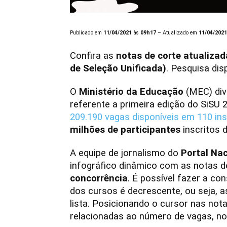
Publicado em
11/04/2021
às
09h17
– Atualizado em
11/04/2021
Confira as
notas de corte atualiza
de Seleção Unificada)
. Pesquisa dis
O
Ministério da Educação
(MEC) divu
referente a primeira edição do SiSU 20
209.190 vagas disponíveis em 110 ins
milhões de participantes
inscritos 
A equipe de jornalismo do
Portal Na
infográfico dinâmico com as notas d
concorrência
. É possível fazer a co
dos cursos é decrescente, ou seja, 
lista. Posicionando o cursor nas not
relacionadas ao número de vagas, n