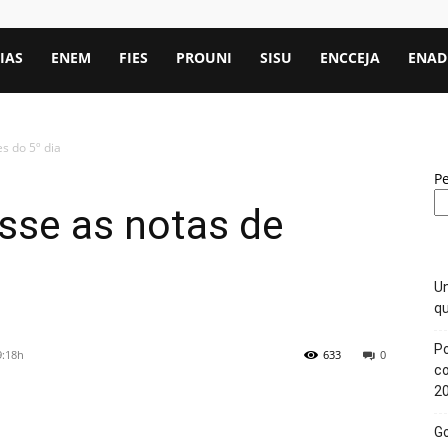
IAS
ENEM
FIES
PROUNI
SISU
ENCCEJA
ENAD
s do 5º dia
P
sse as notas de
Un
qu
Po
9:18h
633
0
c
2
Go