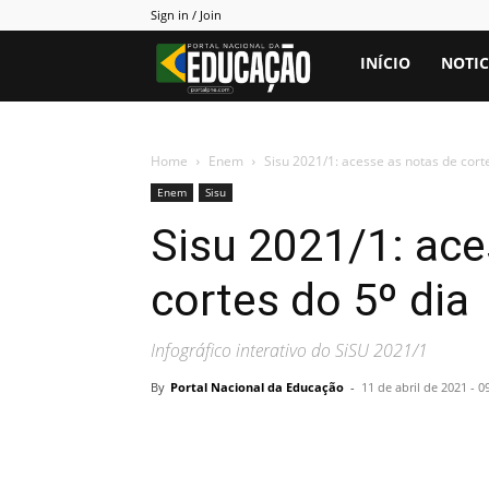
Sign in / Join
Portal
INÍCIO
NOTIC
PNE
Home
Enem
Sisu 2021/1: acesse as notas de corte
Enem
Sisu
Sisu 2021/1: ace
cortes do 5º dia
Infográfico interativo do SiSU 2021/1
By
Portal Nacional da Educação
-
11 de abril de 2021 - 0