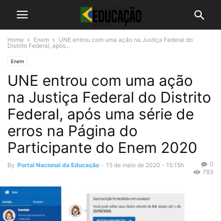
Home
Enem
UNE entrou com uma ação na Justiça Federal do
Distrito Federal, após...
Enem
UNE entrou com uma ação
na Justiça Federal do Distrito
Federal, após uma série de
erros na Página do
Participante do Enem 2020
0
By
Portal Nacional da Educação
-
15 de maio de 2020 - 15:15h
793