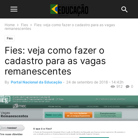
Home
Fies
Fies: veja como fazer o cadastro para as vagas
remanescentes
Fies
Fies: veja como fazer o
cadastro para as vagas
remanescentes
By
Portal Nacional da Educação
-
24 de setembro de 2018 - 14:42h
912
0