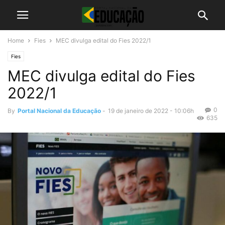
Home
Fies
MEC divulga edital do Fies 2022/1
Fies
MEC divulga edital do Fies
2022/1
0
By
Portal Nacional da Educação
-
19 de janeiro de 2022 - 10:06h
635