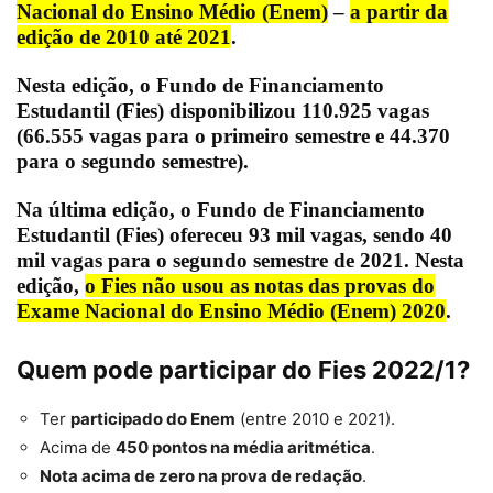
Nacional do Ensino Médio (Enem)
–
a partir da
edição de 2010 até 2021
.
Nesta edição, o
Fundo de Financiamento
Estudantil
(Fies) disponibilizou
110.925 vagas
(66.555 vagas para o primeiro semestre e 44.370
para o segundo semestre).
Na última edição,
o
Fundo de Financiamento
Estudantil
(Fies) ofereceu
93 mil vagas, sendo 40
mil vagas para o segundo semestre de 2021
. Nesta
edição,
o Fies não usou as notas das provas do
Exame Nacional do Ensino Médio (Enem) 2020
.
Quem pode participar do Fies 2022/1?
Ter
participado do Enem
(entre 2010 e 2021).
Acima de
450 pontos na média aritmética
.
Nota acima de zero na prova de redação
.