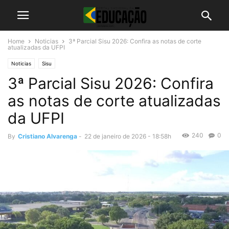
Home
Noticias
3ª Parcial Sisu 2026: Confira as notas de corte
atualizadas da UFPI
Noticias
Sisu
3ª Parcial Sisu 2026: Confira
as notas de corte atualizadas
da UFPI
240
0
By
Cristiano Alvarenga
-
22 de janeiro de 2026 - 18:58h