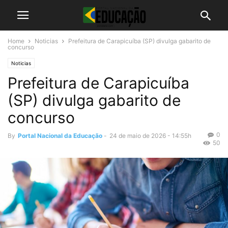
Home
Noticias
Prefeitura de Carapicuíba (SP) divulga gabarito de
concurso
Noticias
Prefeitura de Carapicuíba
(SP) divulga gabarito de
concurso
0
By
Portal Nacional da Educação
-
24 de maio de 2026 - 14:55h
50