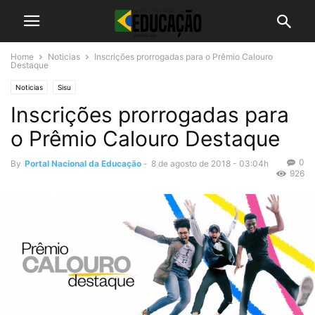
Home
Noticias
Inscrições prorrogadas para o Prêmio Calouro
Destaque
Noticias
Sisu
Inscrições prorrogadas para
o Prêmio Calouro Destaque
0
By
Portal Nacional da Educação
-
8 de agosto de 2018 - 03:04h
926