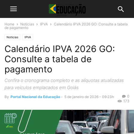
Home
Noticias
IPVA
Calendário IPVA 2026 GO: Consulte a tabela
de pagamento
Noticias
IPVA
Calendário IPVA 2026 GO:
Consulte a tabela de
pagamento
Confira o cronograma completo e as alíquotas atualizadas
para veículos emplacados em Goiás
0
By
Portal Nacional da Educação
-
5 de janeiro de 2026 - 09:23h
173