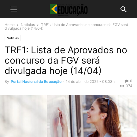
Home
Noticias
TRF1: Lista de Aprovados no concurso da FGV será
divulgada hoje (14/04)
Noticias
TRF1: Lista de Aprovados no
concurso da FGV será
divulgada hoje (14/04)
0
By
Portal Nacional da Educação
-
14 de abril de 2025 - 08:03h
374