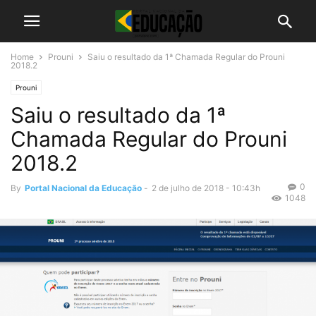
Home
Prouni
Saiu o resultado da 1ª Chamada Regular do Prouni
2018.2
Prouni
Saiu o resultado da 1ª
Chamada Regular do Prouni
2018.2
0
By
Portal Nacional da Educação
-
2 de julho de 2018 - 10:43h
1048