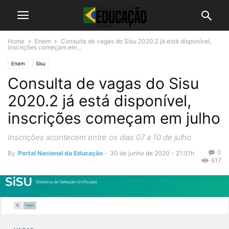
Home
Enem
Consulta de vagas do Sisu 2020.2 já está disponível,
inscrições começam em...
Enem
Sisu
Consulta de vagas do Sisu
2020.2 já está disponível,
inscrições começam em julho
Inscrições acontecem entre os dias 07 a 10 de julho
0
By
Portal Nacional da Educação
-
30 de junho de 2020 - 21:51h
617