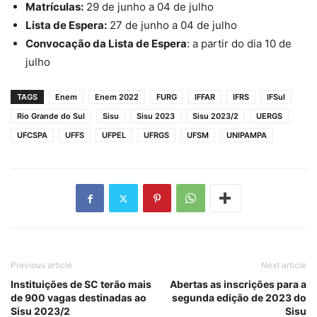
Matrículas:
29 de junho a 04 de julho
Lista de Espera:
27 de junho a 04 de julho
Convocação da Lista de Espera
: a partir do dia 10 de
julho
TAGS
Enem
Enem 2022
FURG
IFFAR
IFRS
IFSul
Rio Grande do Sul
Sisu
Sisu 2023
Sisu 2023/2
UERGS
UFCSPA
UFFS
UFPEL
UFRGS
UFSM
UNIPAMPA
Previous article
Next article
Instituições de SC terão mais
Abertas as inscrições para a
de 900 vagas destinadas ao
segunda edição de 2023 do
Sisu 2023/2
Sisu