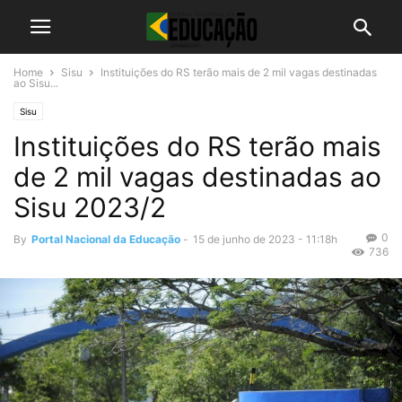
Home
Sisu
Instituições do RS terão mais de 2 mil vagas destinadas
ao Sisu...
Sisu
Instituições do RS terão mais
de 2 mil vagas destinadas ao
Sisu 2023/2
0
By
Portal Nacional da Educação
-
15 de junho de 2023 - 11:18h
736