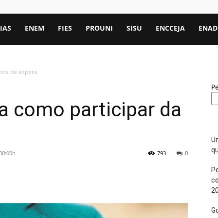
IAS
ENEM
FIES
PROUNI
SISU
ENCCEJA
ENAD
ista de espera
P
ra como participar da
Un
qu
 00:00h
793
0
Po
c
2
Go