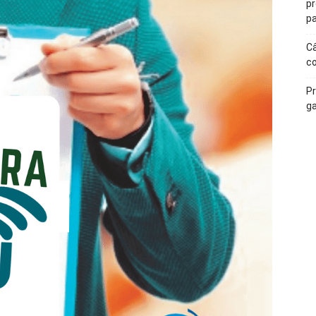
p
pa
Câ
c
Pr
ga