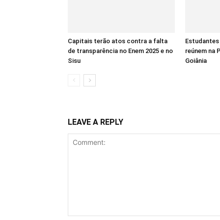
Capitais terão atos contra a falta
Estudantes 
de transparência no Enem 2025 e no
reúnem na P
Sisu
Goiânia
LEAVE A REPLY