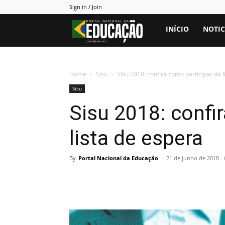
Sign in / Join
Portal
INÍCIO
NOTIC
PNE
Home
Sisu
Sisu 2018: confira como participar da l
Sisu
Sisu 2018: confi
lista de espera
By
Portal Nacional da Educação
-
21 de junho de 2018 -