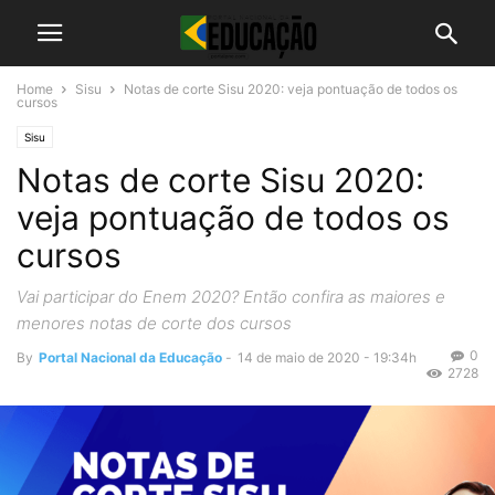
Home
Sisu
Notas de corte Sisu 2020: veja pontuação de todos os
cursos
Sisu
Notas de corte Sisu 2020:
veja pontuação de todos os
cursos
Vai participar do Enem 2020? Então confira as maiores e
menores notas de corte dos cursos
0
By
Portal Nacional da Educação
-
14 de maio de 2020 - 19:34h
2728