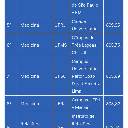
de São Paulo
– FM
Cidade
5º
Medicina
UFRJ
809,95
Universitária
Câmpus de
6º
Medicina
UFMS
Três Lagoas –
805,75
CPTL II
Campus
Universitário
7º
Medicina
UFSC
Reitor João
805,69
David Ferreira
Lima
Campus UFRJ
8º
Medicina
UFRJ
803,83
– Macaé
Instituto de
Relações
Relações
9º
USP
802,74