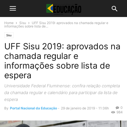
Home
Sisu
UFF Sisu 2019: aprovados na chamada regular e
informações sobre lista de...
Sisu
UFF Sisu 2019: aprovados na
chamada regular e
informações sobre lista de
espera
Universidade Federal Fluminense: confira relação completa
da chamada regular e calendário para participar da lista de
espera
0
By
Portal Nacional da Educação
-
29 de janeiro de 2019 - 11:36h
984