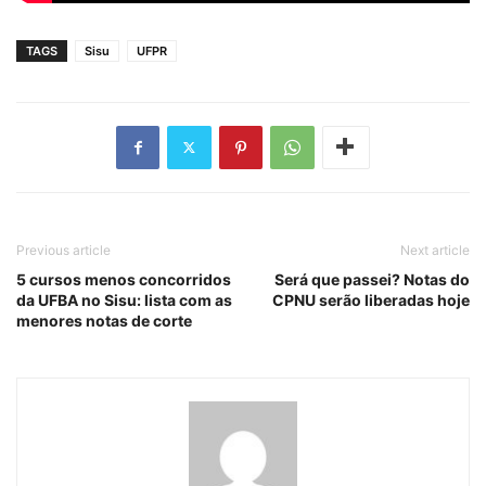
TAGS
Sisu
UFPR
Previous article
Next article
5 cursos menos concorridos
Será que passei? Notas do
da UFBA no Sisu: lista com as
CPNU serão liberadas hoje
menores notas de corte