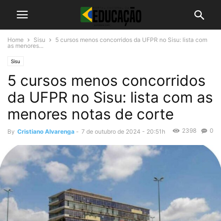
Home
Sisu
5 cursos menos concorridos da UFPR no Sisu: lista com
as menores...
Sisu
5 cursos menos concorridos
da UFPR no Sisu: lista com as
menores notas de corte
2398
0
By
Cristiano Alvarenga
-
7 de outubro de 2024 - 20:51h