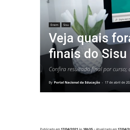
Enem
Sisu
Veja quais fo
finais do Sis
Confira resultado final por curso
By
Portal Nacional da Educação
-
17 de abril de 20
Publicado em
17/04/2021
às
16h35
– Atualizado em
17/04/2