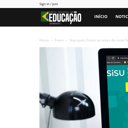
Sign in / Join
Portal
INÍCIO
NOTIC
PNE
Home
Enem
Veja quais foram as notas de corte fi