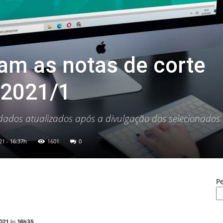
ram as notas de corte
u 2021/1
; dados atualizados após a divulgação dos selecionados
21 - 16:37h
1601
0
P
021
às
16h35
.