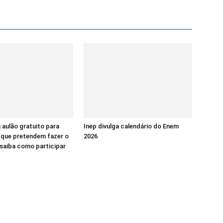
á aulão gratuito para
Inep divulga calendário do Enem
 que pretendem fazer o
2026
saiba como participar