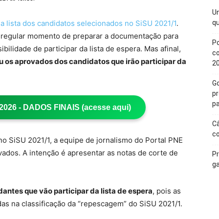
Un
 a lista dos candidatos selecionados no SiSU 2021/1
.
qu
 regular momento de preparar a documentação para
Po
ibilidade de participar da lista de espera. Mas afinal,
c
ou os aprovados dos candidatos que irão participar da
2
Go
p
pa
26 - DADOS FINAIS (acesse aqui)
Câ
c
no SiSU 2021/1, a equipe de jornalismo do Portal PNE
vados. A intenção é apresentar as notas de corte de
Pr
ga
dantes que vão participar da lista de espera
, pois as
as na classificação da “repescagem” do SiSU 2021/1.