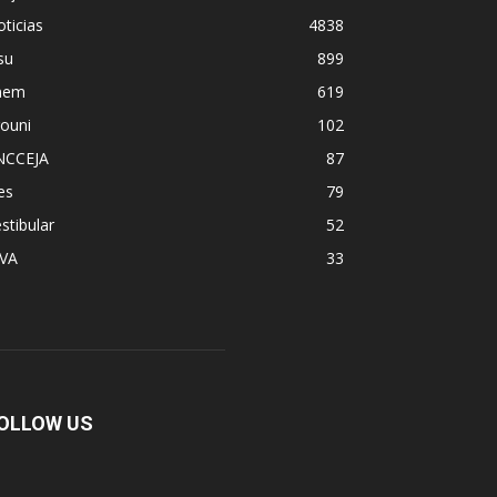
ticias
4838
su
899
nem
619
ouni
102
NCCEJA
87
es
79
stibular
52
PVA
33
OLLOW US