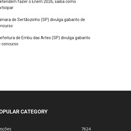
retendem fazer o Enem 2026; saiba como
rticipar
mara de Sertãozinho (SP) divulga gabarito de
oncurso
efeitura de Embu das Artes (SP) divulga gabarito
 concurso
OPULAR CATEGORY
eições
7624