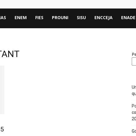
IAS
ENEM
FIES
PROUNI
SISU
ENCCEJA
ENADE
TANT
Pe
Un
qu
Po
co
2
75
Go