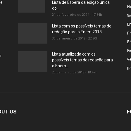
re
Lista de Espera da edição única
No
do...
21 de fevereiro de 2024 - 17:54h
Si
E
Lista com os possíveis temas de
redação para o Enem 2018
Pr
30 de janeiro de 2018 - 22:20h
E
Fi
Lista atualizada com os
a
Ve
possíveis temas de redação para
o Enem...
I
23 de março de 2018 - 18:47h
OUT US
F