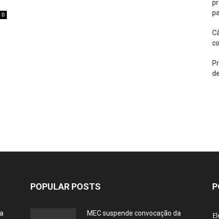
p
pa
0
Câ
c
Pr
de
POPULAR POSTS
P
ia
MEC suspende convocação da
El