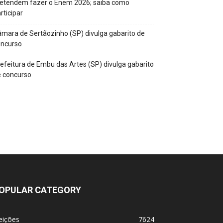
retendem fazer o Enem 2026; saiba como
rticipar
mara de Sertãozinho (SP) divulga gabarito de
oncurso
efeitura de Embu das Artes (SP) divulga gabarito
 concurso
OPULAR CATEGORY
eições
7624