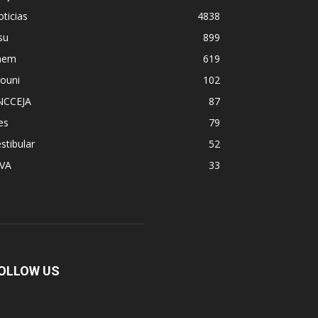
ticias
4838
su
899
nem
619
ouni
102
NCCEJA
87
es
79
stibular
52
PVA
33
OLLOW US