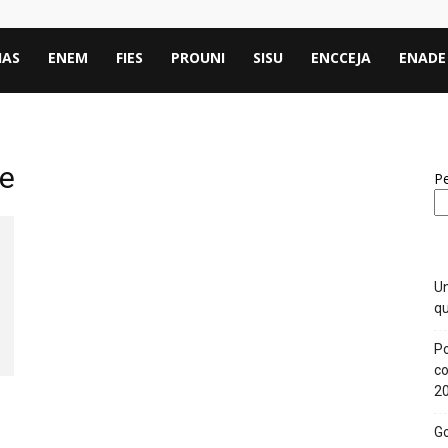
IAS
ENEM
FIES
PROUNI
SISU
ENCCEJA
ENADE
de
Pe
Un
qu
Po
co
2
Go