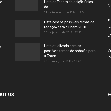
re
Lista de Espera da edição única
No
do...
21 de fevereiro de 2024 - 17:54h
Si
E
Lista com os possíveis temas de
redação para o Enem 2018
Pr
30 de janeiro de 2018 - 22:20h
E
Fi
Lista atualizada com os
a
Ve
possíveis temas de redação para
o Enem...
I
23 de março de 2018 - 18:47h
OUT US
F