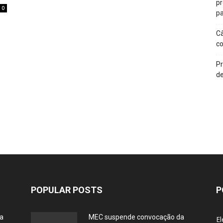
p
0
pa
Câ
c
Pr
de
POPULAR POSTS
P
ia
MEC suspende convocação da
El