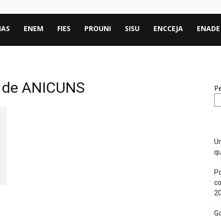
IAS
ENEM
FIES
PROUNI
SISU
ENCCEJA
ENADE
l de ANICUNS
Pe
Un
qu
Po
co
2
Go