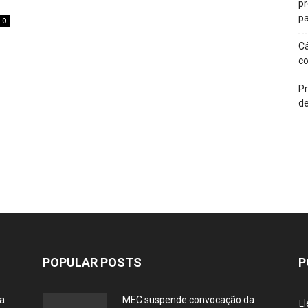
p
pa
0
Câ
c
Pr
de
POPULAR POSTS
P
ia
MEC suspende convocação da
El