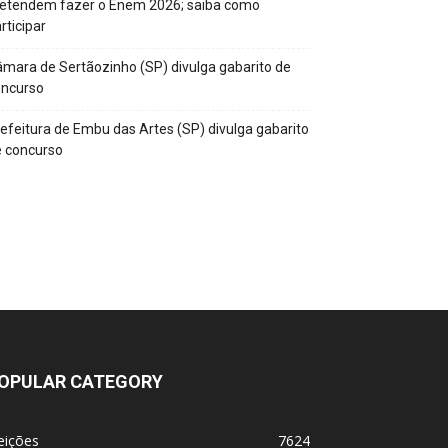
retendem fazer o Enem 2026; saiba como
rticipar
mara de Sertãozinho (SP) divulga gabarito de
oncurso
efeitura de Embu das Artes (SP) divulga gabarito
 concurso
OPULAR CATEGORY
eições
7624