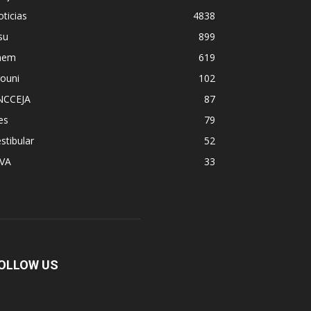
ticias
4838
su
899
nem
619
ouni
102
NCCEJA
87
es
79
stibular
52
PVA
33
OLLOW US