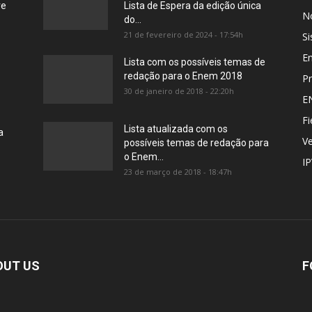
re
Lista de Espera da edição única
No
do...
21 de fevereiro de 2024 - 17:54h
Si
E
Lista com os possíveis temas de
redação para o Enem 2018
Pr
30 de janeiro de 2018 - 22:20h
E
Fi
Lista atualizada com os
a
Ve
possíveis temas de redação para
o Enem...
I
23 de março de 2018 - 18:47h
OUT US
F