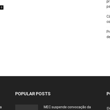
p
pa
0
Câ
c
Pr
de
POPULAR POSTS
P
ia
MEC suspende convocação da
El