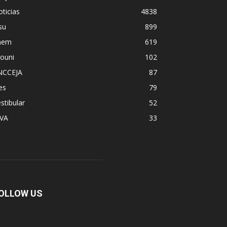
ticias
4838
su
899
nem
619
ouni
102
NCCEJA
87
es
79
stibular
52
PVA
33
OLLOW US