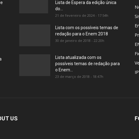
re
Lista de Espera da edição única
No
do...
21 de fevereiro de 2024 - 17:54h
Si
E
Lista com os possíveis temas de
redação para o Enem 2018
Pr
30 de janeiro de 2018 - 22:20h
E
Fi
Lista atualizada com os
a
Ve
possíveis temas de redação para
o Enem...
I
23 de março de 2018 - 18:47h
OUT US
F