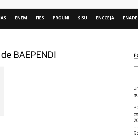
IAS
ENEM
FIES
PROUNI
SISU
ENCCEJA
ENADE
l de BAEPENDI
Pe
Un
qu
Po
co
2
Go