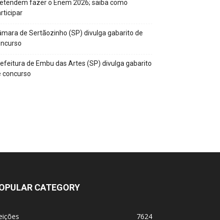
retendem fazer o Enem 2026; saiba como
rticipar
mara de Sertãozinho (SP) divulga gabarito de
oncurso
efeitura de Embu das Artes (SP) divulga gabarito
 concurso
OPULAR CATEGORY
eições
7624