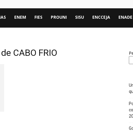
IAS
ENEM
FIES
PROUNI
SISU
ENCCEJA
ENADE
l de CABO FRIO
Pe
Un
qu
Po
co
2
Go