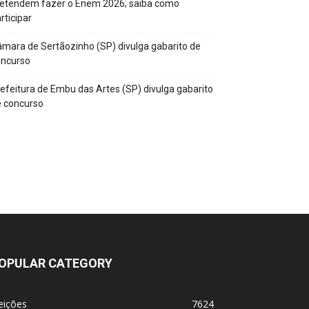
retendem fazer o Enem 2026; saiba como
rticipar
mara de Sertãozinho (SP) divulga gabarito de
oncurso
efeitura de Embu das Artes (SP) divulga gabarito
 concurso
OPULAR CATEGORY
eições
7624