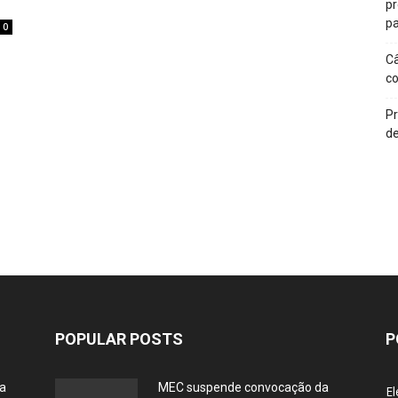
p
pa
0
Câ
c
Pr
de
POPULAR POSTS
P
ia
MEC suspende convocação da
El