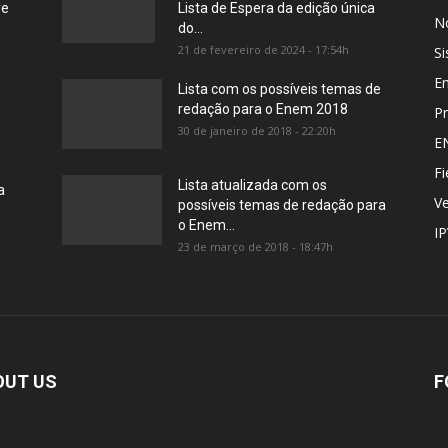
re
Lista de Espera da edição única
No
do...
21 de fevereiro de 2024 - 17:54h
Si
E
Lista com os possíveis temas de
redação para o Enem 2018
Pr
30 de janeiro de 2018 - 22:20h
E
Fi
Lista atualizada com os
a
Ve
possíveis temas de redação para
o Enem...
I
23 de março de 2018 - 18:47h
OUT US
F