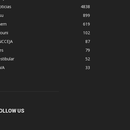
ticias
4838
su
899
nem
619
ouni
102
NCCEJA
87
es
79
stibular
52
PVA
33
OLLOW US