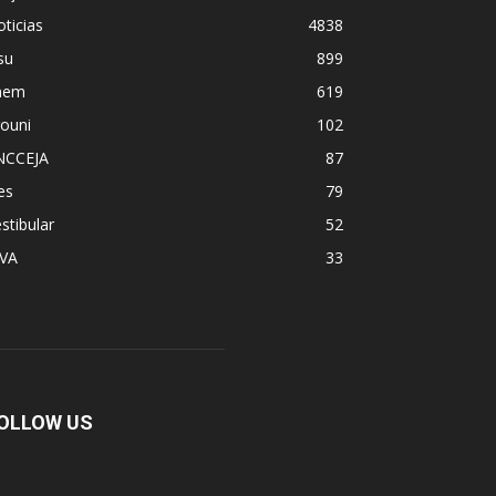
ticias
4838
su
899
nem
619
ouni
102
NCCEJA
87
es
79
stibular
52
PVA
33
OLLOW US