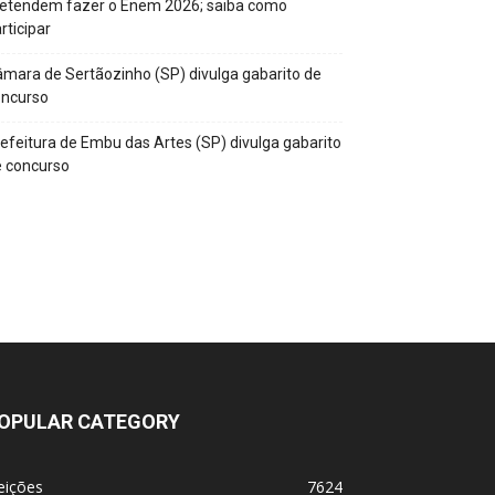
retendem fazer o Enem 2026; saiba como
rticipar
mara de Sertãozinho (SP) divulga gabarito de
oncurso
efeitura de Embu das Artes (SP) divulga gabarito
 concurso
OPULAR CATEGORY
eições
7624