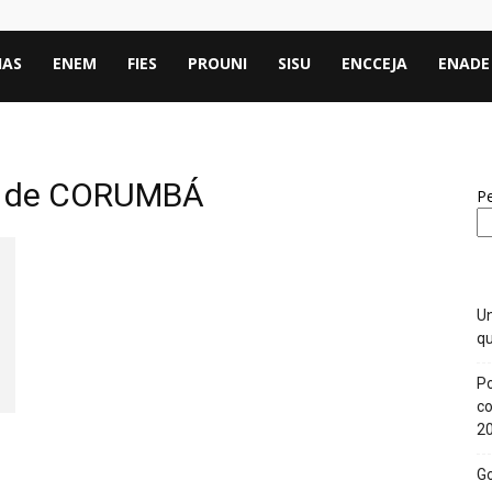
IAS
ENEM
FIES
PROUNI
SISU
ENCCEJA
ENADE
l de CORUMBÁ
Pe
Un
qu
Po
co
2
Go