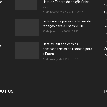
re
Lista de Espera da edição única
No
do...
21 de fevereiro de 2024 - 17:54h
Si
E
Lista com os possíveis temas de
redação para o Enem 2018
Pr
30 de janeiro de 2018 - 22:20h
E
Fi
Lista atualizada com os
a
Ve
possíveis temas de redação para
o Enem...
I
23 de março de 2018 - 18:47h
OUT US
F