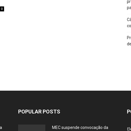
p
pa
0
Câ
c
Pr
de
POPULAR POSTS
P
ia
MEC suspende convocação da
El