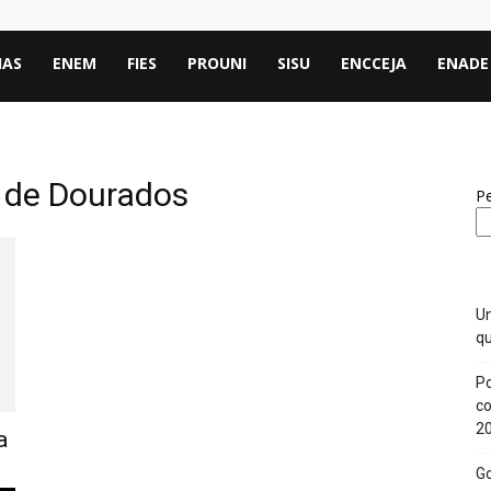
IAS
ENEM
FIES
PROUNI
SISU
ENCCEJA
ENADE
 de Dourados
Pe
Un
qu
Po
co
2
a
Go