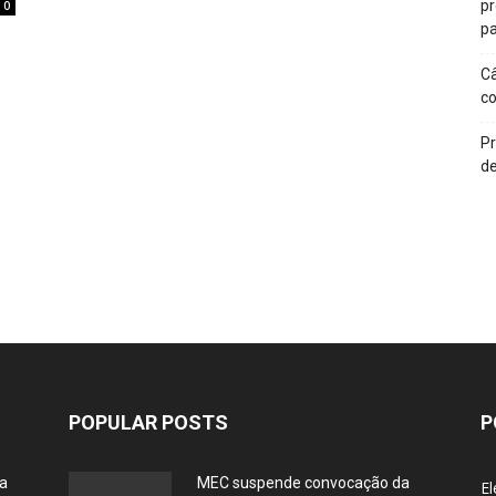
p
0
pa
Câ
c
Pr
de
POPULAR POSTS
P
ia
MEC suspende convocação da
El