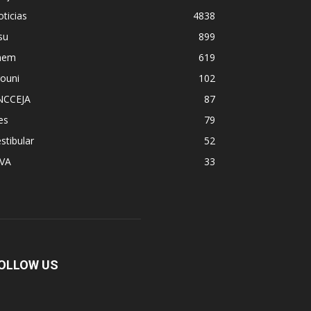
ticias
4838
su
899
nem
619
ouni
102
NCCEJA
87
es
79
stibular
52
PVA
33
OLLOW US