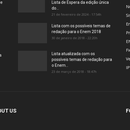
re
Lista de Espera da edição única
No
do...
21 de fevereiro de 2024 - 17:54h
Si
E
Lista com os possíveis temas de
redação para o Enem 2018
Pr
30 de janeiro de 2018 - 22:20h
E
Fi
Lista atualizada com os
a
Ve
possíveis temas de redação para
o Enem...
I
23 de março de 2018 - 18:47h
OUT US
F