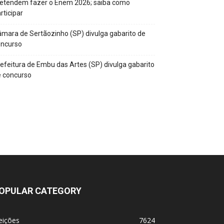
retendem fazer o Enem 2026; saiba como
rticipar
mara de Sertãozinho (SP) divulga gabarito de
oncurso
efeitura de Embu das Artes (SP) divulga gabarito
 concurso
OPULAR CATEGORY
eições
7624