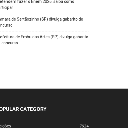
retendem fazer o Enem 2026; saiba como
rticipar
mara de Sertãozinho (SP) divulga gabarito de
oncurso
efeitura de Embu das Artes (SP) divulga gabarito
 concurso
OPULAR CATEGORY
eições
7624