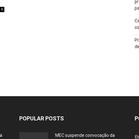
p
pa
0
Câ
c
Pr
de
POPULAR POSTS
P
ia
MEC suspende convocação da
El