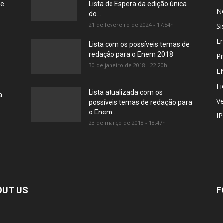
re
Lista de Espera da edição única
No
do...
21 de fevereiro de 2024 - 17:54h
Si
E
Lista com os possíveis temas de
redação para o Enem 2018
Pr
30 de janeiro de 2018 - 22:20h
E
Fi
Lista atualizada com os
a
Ve
possíveis temas de redação para
o Enem...
I
23 de março de 2018 - 18:47h
OUT US
F