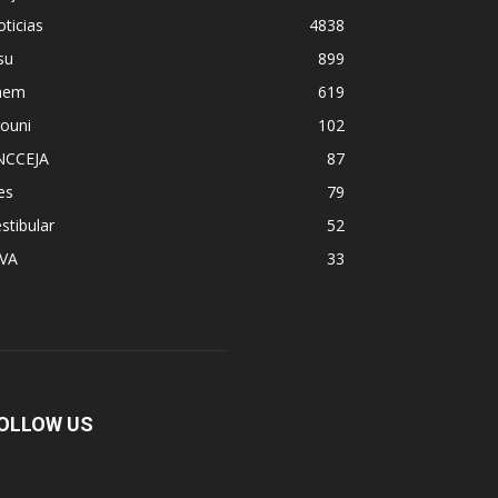
ticias
4838
su
899
nem
619
ouni
102
NCCEJA
87
es
79
stibular
52
PVA
33
OLLOW US