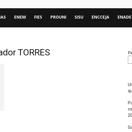
IAS
ENEM
FIES
PROUNI
SISU
ENCCEJA
ENADE
eador TORRES
Pe
Un
qu
Po
co
2
Go