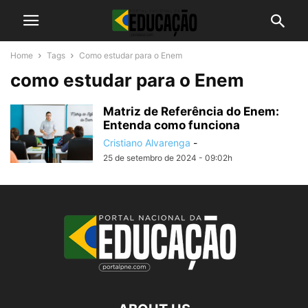
Home
Tags
Como estudar para o Enem
como estudar para o Enem
Matriz de Referência do Enem:
Entenda como funciona
Cristiano Alvarenga
-
25 de setembro de 2024 - 09:02h