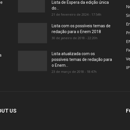
re
Lista de Espera da edição única
No
do...
21 de fevereiro de 2024 - 17:54h
Si
E
Lista com os possíveis temas de
redação para o Enem 2018
Pr
30 de janeiro de 2018 - 22:20h
E
Fi
Lista atualizada com os
a
Ve
possíveis temas de redação para
o Enem...
I
23 de março de 2018 - 18:47h
OUT US
F