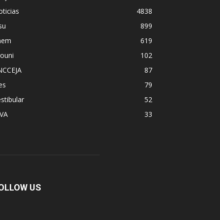
ticias
4838
su
899
nem
619
ouni
102
NCCEJA
87
es
79
stibular
52
PVA
33
OLLOW US