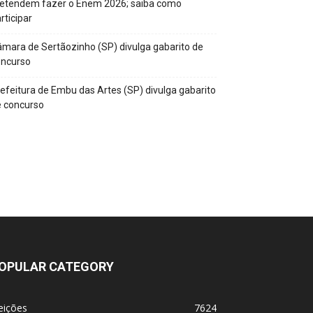
retendem fazer o Enem 2026; saiba como
rticipar
mara de Sertãozinho (SP) divulga gabarito de
oncurso
efeitura de Embu das Artes (SP) divulga gabarito
 concurso
OPULAR CATEGORY
eições
7624