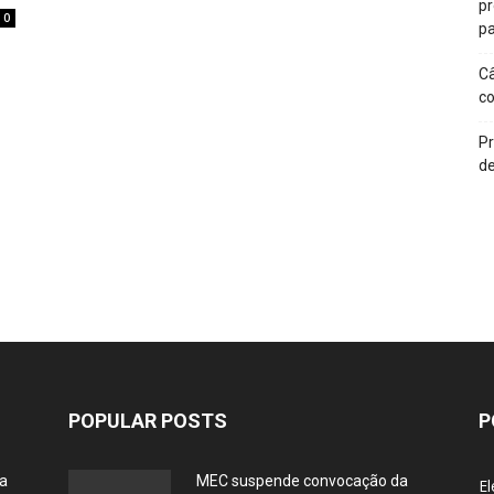
p
0
pa
Câ
c
Pr
de
POPULAR POSTS
P
ia
MEC suspende convocação da
El