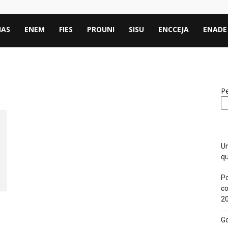
IAS
ENEM
FIES
PROUNI
SISU
ENCCEJA
ENADE
Pe
Un
qu
Po
co
2
Go