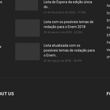
re
Lista de Espera da edição única
No
do...
21 de fevereiro de 2024 - 17:54h
Si
E
Lista com os possíveis temas de
redação para o Enem 2018
Pr
30 de janeiro de 2018 - 22:20h
E
Fi
Lista atualizada com os
a
Ve
possíveis temas de redação para
o Enem...
I
23 de março de 2018 - 18:47h
OUT US
F