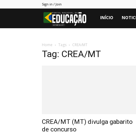
Sign in / Join
Portal
INÍCIO
NOTIC
PNE
Home
Tags
CREA/MT
Tag: CREA/MT
CREA/MT (MT) divulga gabarito
de concurso