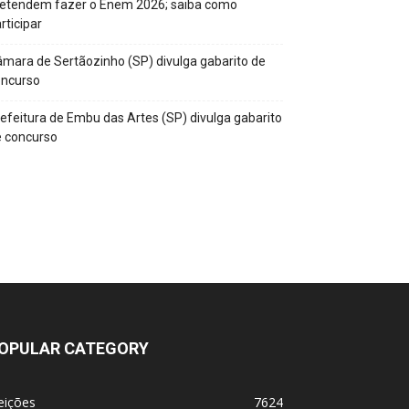
retendem fazer o Enem 2026; saiba como
rticipar
mara de Sertãozinho (SP) divulga gabarito de
oncurso
efeitura de Embu das Artes (SP) divulga gabarito
 concurso
OPULAR CATEGORY
eições
7624