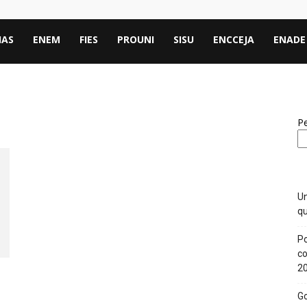
IAS
ENEM
FIES
PROUNI
SISU
ENCCEJA
ENADE
Pe
Un
qu
Po
co
2
Go