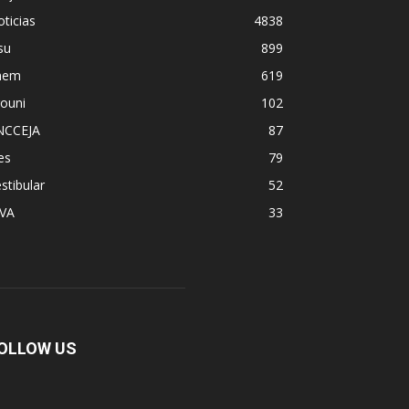
ticias
4838
su
899
nem
619
ouni
102
NCCEJA
87
es
79
stibular
52
PVA
33
OLLOW US