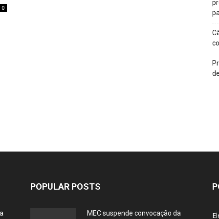
p
0
pa
Câ
c
Pr
de
POPULAR POSTS
P
ia
MEC suspende convocação da
El