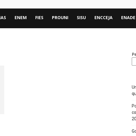
IAS
ENEM
FIES
PROUNI
SISU
ENCCEJA
ENADE
Pe
Un
qu
Po
co
2
Go