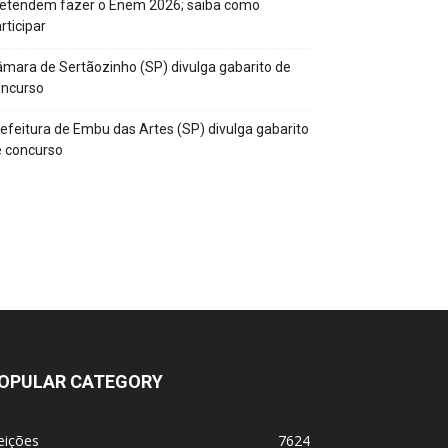
retendem fazer o Enem 2026; saiba como
rticipar
mara de Sertãozinho (SP) divulga gabarito de
oncurso
efeitura de Embu das Artes (SP) divulga gabarito
 concurso
OPULAR CATEGORY
eições
7624