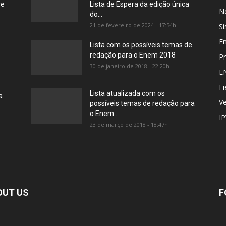
re
Lista de Espera da edição única
No
do...
21 de fevereiro de 2024 - 17:54h
Si
E
Lista com os possíveis temas de
redação para o Enem 2018
Pr
30 de janeiro de 2018 - 22:20h
E
Fi
Lista atualizada com os
a
Ve
possíveis temas de redação para
o Enem...
I
23 de março de 2018 - 18:47h
OUT US
F