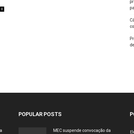
p
pa
0
Câ
c
Pr
de
POPULAR POSTS
P
ia
MEC suspende convocação da
El