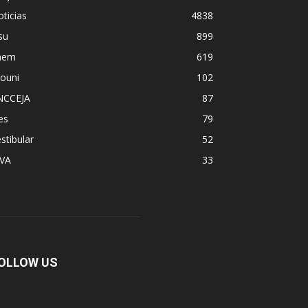
ticias
4838
su
899
nem
619
ouni
102
NCCEJA
87
es
79
stibular
52
PVA
33
OLLOW US