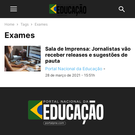
Home
Tags
Exames
Exames
Sala de Imprensa: Jornalistas vão
receber releases e sugestões de
pauta
Portal Nacional da Educação
-
28 de março de 2021 - 15:51h