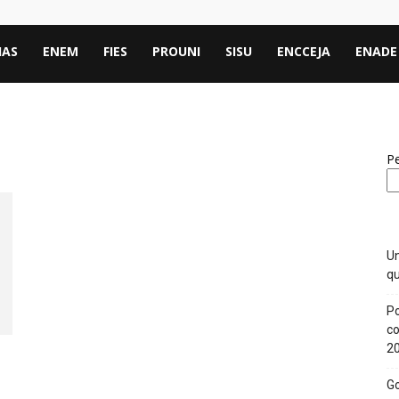
IAS
ENEM
FIES
PROUNI
SISU
ENCCEJA
ENADE
Pe
Un
qu
Po
co
2
Go