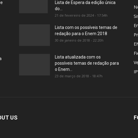
re
Lista de Espera da edição única
No
do...
21 de fevereiro de 2024 - 17:54h
Si
E
Lista com os possíveis temas de
redação para o Enem 2018
Pr
30 de janeiro de 2018 - 22:20h
E
Fi
Lista atualizada com os
a
Ve
possíveis temas de redação para
o Enem...
I
23 de março de 2018 - 18:47h
OUT US
F