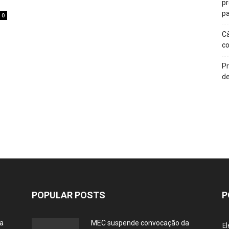
p
pa
0
Câ
c
Pr
de
POPULAR POSTS
P
ia
MEC suspende convocação da
El