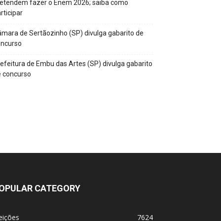
retendem fazer o Enem 2026; saiba como
rticipar
mara de Sertãozinho (SP) divulga gabarito de
oncurso
efeitura de Embu das Artes (SP) divulga gabarito
 concurso
OPULAR CATEGORY
eições
7624