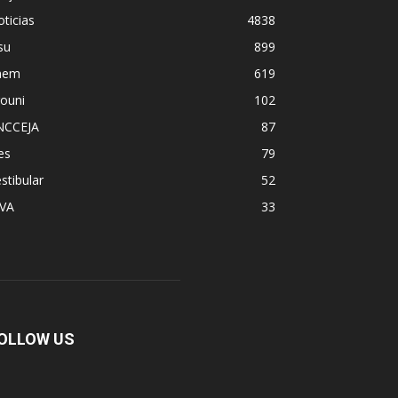
ticias
4838
su
899
nem
619
ouni
102
NCCEJA
87
es
79
stibular
52
PVA
33
OLLOW US