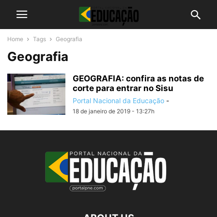
Home
Tags
Geografia
Geografia
GEOGRAFIA: confira as notas de
corte para entrar no Sisu
Portal Nacional da Educação
-
18 de janeiro de 2019 - 13:27h