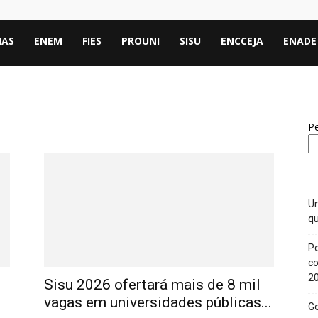
IAS
ENEM
FIES
PROUNI
SISU
ENCCEJA
ENADE
Pe
Un
qu
Po
co
2
Sisu 2026 ofertará mais de 8 mil
vagas em universidades públicas...
Go