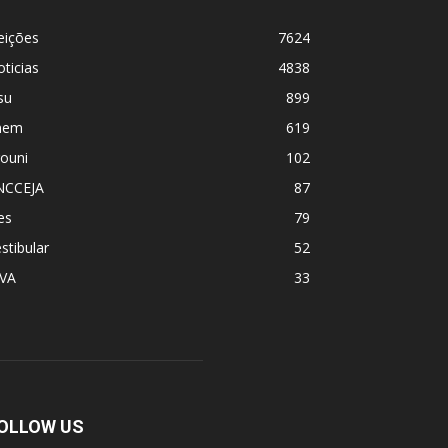
eições
7624
ticias
4838
su
899
nem
619
ouni
102
NCCEJA
87
es
79
stibular
52
PVA
33
OLLOW US