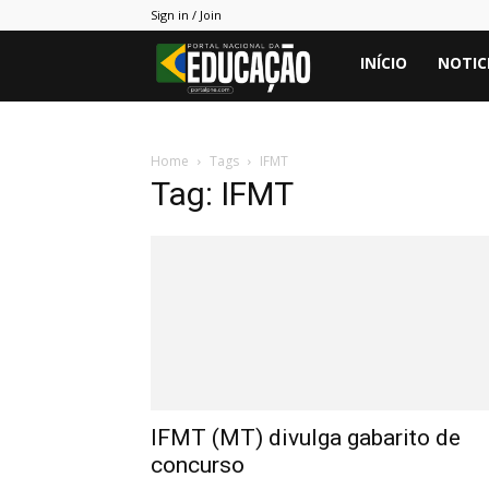
Sign in / Join
Portal
INÍCIO
NOTIC
PNE
Home
Tags
IFMT
Tag: IFMT
IFMT (MT) divulga gabarito de
concurso