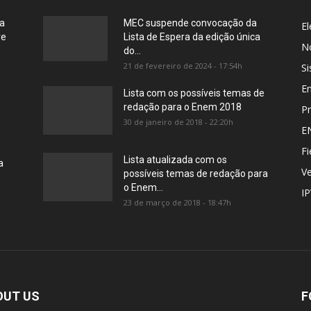
ia
MEC suspende convocação da
El
re
Lista de Espera da edição única
No
do...
21 de fevereiro de 2024 - 17:54h
Si
E
Lista com os possíveis temas de
redação para o Enem 2018
Pr
30 de janeiro de 2018 - 22:20h
E
Fi
Lista atualizada com os
a
Ve
possíveis temas de redação para
o Enem...
I
23 de março de 2018 - 18:47h
OUT US
F