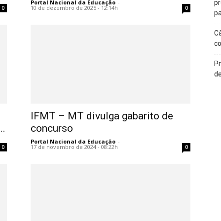
Portal Nacional da Educação
-
p
10 de dezembro de 2025 - 12:14h
0
0
pa
Câ
c
Pr
de
IFMT – MT divulga gabarito de
..
concurso
Portal Nacional da Educação
-
17 de novembro de 2024 - 08:22h
0
0