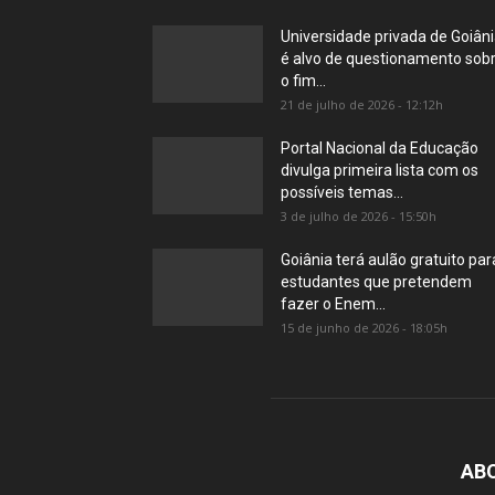
Universidade privada de Goiân
é alvo de questionamento sob
o fim...
21 de julho de 2026 - 12:12h
Portal Nacional da Educação
divulga primeira lista com os
possíveis temas...
3 de julho de 2026 - 15:50h
Goiânia terá aulão gratuito par
estudantes que pretendem
fazer o Enem...
15 de junho de 2026 - 18:05h
AB