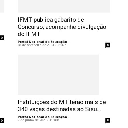
IFMT publica gabarito de
Concurso; acompanhe divulgação
do IFMT
0
Portal Nacional da Educação
-
18 de fevereiro de 2024 - 08:42h
0
Instituições do MT terão mais de
340 vagas destinadas ao Sisu...
Portal Nacional da Educação
-
7 de junho de 2023 - 11:48h
0
0