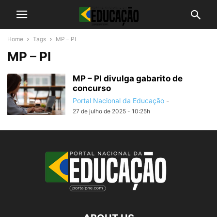
Home
Tags
MP – PI
MP – PI
MP – PI divulga gabarito de
concurso
Portal Nacional da Educação
-
27 de julho de 2025 - 10:25h