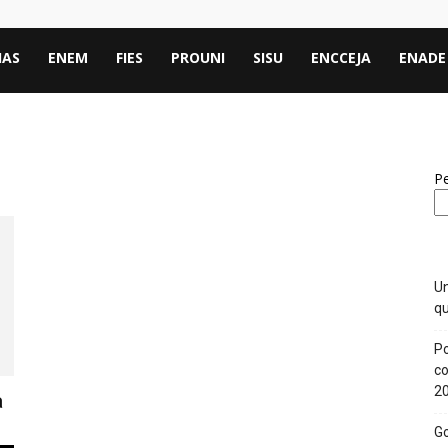
IAS
ENEM
FIES
PROUNI
SISU
ENCCEJA
ENADE
Pe
Un
qu
Po
co
2
a
Go