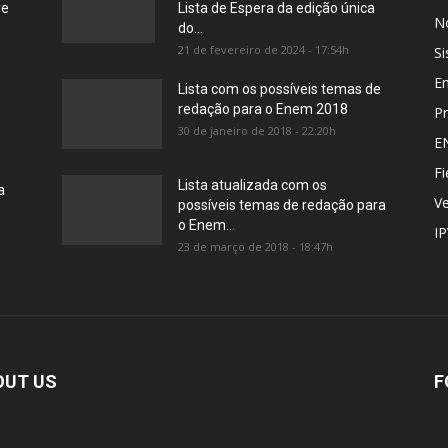
re
Lista de Espera da edição única
No
do...
21 de fevereiro de 2024 - 17:54h
Si
E
Lista com os possíveis temas de
redação para o Enem 2018
Pr
30 de janeiro de 2018 - 22:20h
E
Fi
Lista atualizada com os
a
Ve
possíveis temas de redação para
o Enem...
I
23 de março de 2018 - 18:47h
OUT US
F