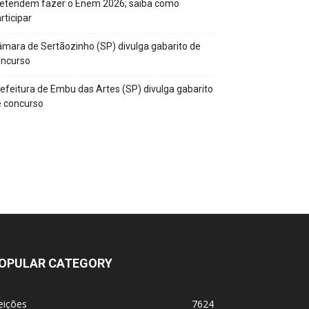
retendem fazer o Enem 2026; saiba como
rticipar
mara de Sertãozinho (SP) divulga gabarito de
oncurso
efeitura de Embu das Artes (SP) divulga gabarito
 concurso
OPULAR CATEGORY
eições
7624