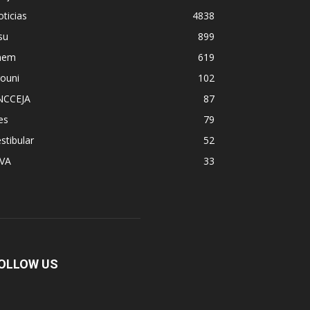
ticias
4838
su
899
nem
619
ouni
102
NCCEJA
87
es
79
stibular
52
PVA
33
OLLOW US