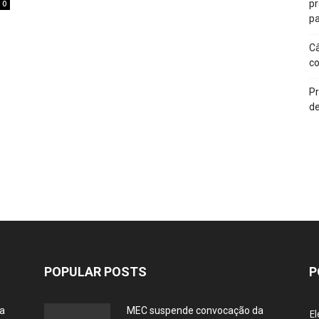
p
0
pa
Câ
c
Pr
de
POPULAR POSTS
P
ia
MEC suspende convocação da
El